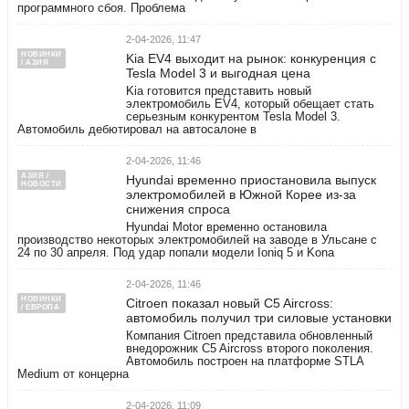
программного сбоя. Проблема
2-04-2026, 11:47
НОВИНКИ
Kia EV4 выходит на рынок: конкуренция с
/ АЗИЯ
Tesla Model 3 и выгодная цена
Kia готовится представить новый
электромобиль EV4, который обещает стать
серьезным конкурентом Tesla Model 3.
Автомобиль дебютировал на автосалоне в
2-04-2026, 11:46
АЗИЯ /
Hyundai временно приостановила выпуск
НОВОСТИ
электромобилей в Южной Корее из-за
снижения спроса
Hyundai Motor временно остановила
производство некоторых электромобилей на заводе в Ульсане с
24 по 30 апреля. Под удар попали модели Ioniq 5 и Kona
2-04-2026, 11:46
НОВИНКИ
Citroen показал новый C5 Aircross:
/ ЕВРОПА
автомобиль получил три силовые установки
Компания Citroen представила обновленный
внедорожник C5 Aircross второго поколения.
Автомобиль построен на платформе STLA
Medium от концерна
2-04-2026, 11:09