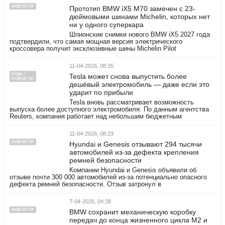
НОВОСТИ
Прототип BMW iX5 M70 замечен с 23-
дюймовыми шинами Michelin, которых нет
ни у одного суперкара
Шпионские снимки нового BMW iX5 2027 года
подтвердили, что самая мощная версия электрического
кроссовера получит эксклюзивные шины Michelin Pilot
11-04-2026, 08:35
США /
Tesla может снова выпустить более
НОВОСТИ
дешёвый электромобиль — даже если это
ударит по прибыли
Tesla вновь рассматривает возможность
выпуска более доступного электромобиля. По данным агентства
Reuters, компания работает над небольшим бюджетным
11-04-2026, 08:23
НОВОСТИ
Hyundai и Genesis отзывают 294 тысячи
автомобилей из-за дефекта крепления
ремней безопасности
Компании Hyundai и Genesis объявили об
отзыве почти 300 000 автомобилей из-за потенциально опасного
дефекта ремней безопасности. Отзыв затронул в
7-04-2026, 04:38
НОВОСТИ
BMW сохранит механическую коробку
передач до конца жизненного цикла M2 и