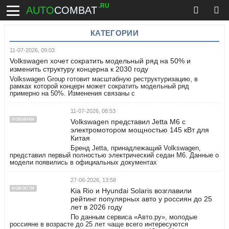
.RU
AUTO
COMBAT
КАТЕГОРИИ
11-07-2026, 09:03
Volkswagen хочет сократить модельный ряд на 50% и
изменить структуру концерна к 2030 году
Volkswagen Group готовит масштабную реструктуризацию, в
рамках которой концерн может сократить модельный ряд
примерно на 50%. Изменения связаны с
11-07-2026, 08:53
НОВИНКИ
Volkswagen представил Jetta M6 с
электромотором мощностью 145 кВт для
Китая
Бренд Jetta, принадлежащий Volkswagen,
представил первый полностью электрический седан M6. Данные о
модели появились в официальных документах
27-06-2026, 13:58
НОВОСТИ
Kia Rio и Hyundai Solaris возглавили
рейтинг популярных авто у россиян до 25
лет в 2026 году
По данным сервиса «Авто.ру», молодые
россияне в возрасте до 25 лет чаще всего интересуются