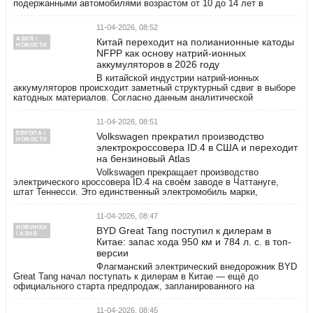
подержанными автомобилями возрастом от 10 до 14 лет в
11-04-2026, 08:52
АЗИЯ /
Китай переходит на полианионные катоды
НОВОСТИ
NFPP как основу натрий-ионных
аккумуляторов в 2026 году
В китайской индустрии натрий-ионных
аккумуляторов происходит заметный структурный сдвиг в выборе
катодных материалов. Согласно данным аналитической
11-04-2026, 08:51
ЕВРОПА /
Volkswagen прекратил производство
НОВОСТИ
электрокроссовера ID.4 в США и переходит
на бензиновый Atlas
Volkswagen прекращает производство
электрического кроссовера ID.4 на своём заводе в Чаттануге,
штат Теннесси. Это единственный электромобиль марки,
11-04-2026, 08:47
НОВИНКИ
BYD Great Tang поступил к дилерам в
/ АЗИЯ
Китае: запас хода 950 км и 784 л. с. в топ-
версии
Флагманский электрический внедорожник BYD
Great Tang начал поступать к дилерам в Китае — ещё до
официального старта предпродаж, запланированного на
11-04-2026, 08:45