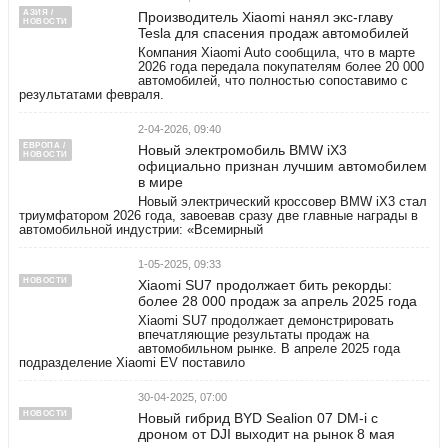
АЗИЯ /
Производитель Xiaomi нанял экс-главу
НОВОСТИ
Tesla для спасения продаж автомобилей
Компания Xiaomi Auto сообщила, что в марте
2026 года передала покупателям более 20 000
автомобилей, что полностью сопоставимо с
результатами февраля.
2-04-2026, 09:40
ЕВРОПА /
Новый электромобиль BMW iX3
НОВОСТИ
официально признан лучшим автомобилем
в мире
Новый электрический кроссовер BMW iX3 стал
триумфатором 2026 года, завоевав сразу две главные награды в
автомобильной индустрии: «Всемирный
1-05-2025, 09:33
НОВОСТИ
Xiaomi SU7 продолжает бить рекорды:
более 28 000 продаж за апрель 2025 года
Xiaomi SU7 продолжает демонстрировать
впечатляющие результаты продаж на
автомобильном рынке. В апреле 2025 года
подразделение Xiaomi EV поставило
30-04-2025, 07:00
НОВОСТИ
Новый гибрид BYD Sealion 07 DM-i с
дроном от DJI выходит на рынок 8 мая