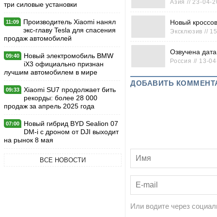
Азия // 23-04-2
три силовые установки
Производитель Xiaomi нанял
Новый кроссов
11:09
экс-главу Tesla для спасения
Эксклюзив // 1
продаж автомобилей
Озвучена дата
Новый электромобиль BMW
09:40
Россия // 13-0
iX3 официально признан
лучшим автомобилем в мире
ДОБАВИТЬ КОММЕНТ
Xiaomi SU7 продолжает бить
09:33
рекорды: более 28 000
продаж за апрель 2025 года
Новый гибрид BYD Sealion 07
07:00
DM-i с дроном от DJI выходит
на рынок 8 мая
ВСЕ НОВОСТИ
Или водите через социал