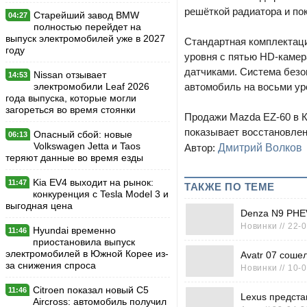
решёткой радиатора и по
Старейший завод BMW
04:27
полностью перейдет на
выпуск электромобилей уже в 2027
Стандартная комплектаци
году
уровня с пятью HD-каме
датчиками. Система безо
Nissan отзывает
14:53
электромобили Leaf 2026
автомобиль на восьми ур
года выпуска, которые могли
загореться во время стоянки
Продажи Mazda EZ-60 в Ки
показывает восстановлен
Опасный сбой: новые
06:13
Volkswagen Jetta и Taos
Автор:
Дмитрий Волков
теряют данные во время езды
Kia EV4 выходит на рынок:
11:47
ТАКЖЕ ПО ТЕМЕ
конкуренция с Tesla Model 3 и
выгодная цена
Denza N9 PHEV
Новинки // 22-
Hyundai временно
11:46
приостановила выпуск
электромобилей в Южной Корее из-
Avatr 07 соше
за снижения спроса
Новинки // 10-
Citroen показал новый C5
11:46
Lexus предста
Aircross: автомобиль получил