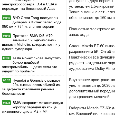
доступен в двух версиях
электрокроссовера ID.4 в США и
установлен 1,5-литровый 
переходит на бензиновый Atlas
Также в машине есть элек
обеспечивает до 160 км п
BYD Great Tang поступил к
08:47
дилерам в Китае: запас хода
950 км и 784 л. с. в топ-версии
Полностью электрическая
запас хода.
Прототип BMW iX5 M70
08:45
замечен с 23-дюймовыми
шинами Michelin, которых нет ни у
Салон Mazda EZ-60 выпо
одного суперкара
разрешением 5K. Он объе
Практически все функции
Tesla может снова выпустить
08:35
более дешёвый
ряда есть отдельные экр
электромобиль — даже если это
аудиосистема Dolby Atmo
ударит по прибыли
Внутреннее пространство
Hyundai и Genesis отзывают
08:23
294 тысячи автомобилей из-
увеличивается до 2036 л
за дефекта крепления ремней
дополнительный передний
безопасности
для хранения мелочей.
BMW сохранит механическую
04:38
коробку передач до конца
Габариты Mazda EZ-60: д
жизненного цикла M2 и M4
мм. Внешний вид кроссо