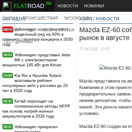
.RU
FLAT
ROAD
НОВОСТИ
НОВИНКИ
ЗАКОН
ПРОИСШЕСТВИЯ
ЭКСКЛЮЗИВ
СЕГОДНЯ
АЗИЯ
/
НОВОСТИ
Mazda EZ-60 соб
Volkswagen хочет сократить
ЕВРОПА
США
АЗИЯ
СТАТЬИ
New
модельный ряд на 50% и
рынок в августе
изменить структуру концерна к 2030
ТЕСТ-ДРАЙВЫ
году
27-04-2025, 10:07
Volkswagen представил Jetta
08:53
M6 с электромотором
мощностью 145 кВт для Китая
Kia Rio и Hyundai Solaris
13:58
возглавили рейтинг
Mazda представила на ав
популярных авто у россиян до 25
Компанию в этом проекте
лет в 2026 году
предварительных заявок.
низким депозитом, чтобы
Китай переходит на
08:52
полианионные катоды NFPP
юаней. Эти деньги накап
как основу натрий-ионных
условиях.
аккумуляторов в 2026 году
Mazda EZ-60 создан на п
Volkswagen прекратил
08:51
производство