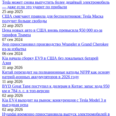
Tesla может снова выпустить более дешёвый электромобиль
— даже если это ударит по прибыли
25 апр 2025
США смягчают правила для беспилотников: Tesla Маска
получит больше свободы
22 апр 2025
Цена новых авто в США вновь превысила $50 000 из-за
тарифов Трампа
07 сен 2024
Jeep приостановил производство Wrangler и Grand Cherokee
из-за избытка
06 сен 2024
Kia начала сборку EV9 в США без локальных батарей
Азия
11 апр 2026
Китай переходит на полианионные катоды NFPP как основу
натрий-ионных аккумуляторов в 2026 году
11 апр 2026
BYD Great Tang поступил к дилерам в Китае: запас хода 950
км и 784 л. с. в топ-версии
02 апр 2026
Kia EV4 выходит на рынок: конкуренция с Tesla Model 3 и
выгодная цена
02 апр 2026
Hyundai временно приостановила выпуск электромобилей в