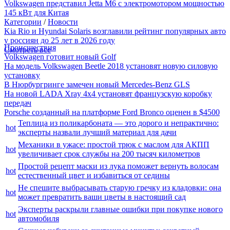
Volkswagen представил Jetta M6 с электромотором мощностью
145 кВт для Китая
Категории
/
Новости
Kia Rio и Hyundai Solaris возглавили рейтинг популярных авто
у россиян до 25 лет в 2026 году
Происшествия
Смотреть все
Volkswagen готовит новый Golf
На модель Volkswagen Beetle 2018 установят новую силовую
установку
В Нюрбургринге замечен новый Mercedes-Benz GLS
На новой LADA Xray 4x4 установят французскую коробку
передач
Porsche созданный на платформе Ford Bronco оценен в $4500
Теплица из поликарбоната — это дорого и непрактично:
hot
эксперты назвали лучший материал для дачи
Механики в ужасе: простой трюк с маслом для АКПП
hot
увеличивает срок службы на 200 тысяч километров
Простой рецепт маски из лука поможет вернуть волосам
hot
естественный цвет и избавиться от седины
Не спешите выбрасывать старую гречку из кладовки: она
hot
может превратить ваши цветы в настоящий сад
Эксперты раскрыли главные ошибки при покупке нового
hot
автомобиля