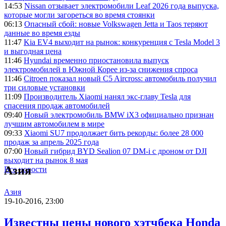
14:53
Nissan отзывает электромобили Leaf 2026 года выпуска,
которые могли загореться во время стоянки
06:13
Опасный сбой: новые Volkswagen Jetta и Taos теряют
данные во время езды
11:47
Kia EV4 выходит на рынок: конкуренция с Tesla Model 3
и выгодная цена
11:46
Hyundai временно приостановила выпуск
электромобилей в Южной Корее из-за снижения спроса
11:46
Citroen показал новый C5 Aircross: автомобиль получил
три силовые установки
11:09
Производитель Xiaomi нанял экс-главу Tesla для
спасения продаж автомобилей
09:40
Новый электромобиль BMW iX3 официально признан
лучшим автомобилем в мире
09:33
Xiaomi SU7 продолжает бить рекорды: более 28 000
продаж за апрель 2025 года
07:00
Новый гибрид BYD Sealion 07 DM-i с дроном от DJI
выходит на рынок 8 мая
Азия
Все новости
Азия
19-10-2016, 23:00
Известны цены нового хэтчбека Honda