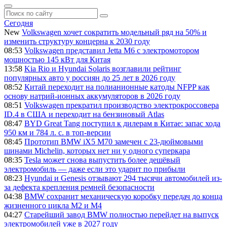
Сегодня
New
Volkswagen хочет сократить модельный ряд на 50% и
изменить структуру концерна к 2030 году
08:53
Volkswagen представил Jetta M6 с электромотором
мощностью 145 кВт для Китая
13:58
Kia Rio и Hyundai Solaris возглавили рейтинг
популярных авто у россиян до 25 лет в 2026 году
08:52
Китай переходит на полианионные катоды NFPP как
основу натрий-ионных аккумуляторов в 2026 году
08:51
Volkswagen прекратил производство электрокроссовера
ID.4 в США и переходит на бензиновый Atlas
08:47
BYD Great Tang поступил к дилерам в Китае: запас хода
950 км и 784 л. с. в топ-версии
08:45
Прототип BMW iX5 M70 замечен с 23-дюймовыми
шинами Michelin, которых нет ни у одного суперкара
08:35
Tesla может снова выпустить более дешёвый
электромобиль — даже если это ударит по прибыли
08:23
Hyundai и Genesis отзывают 294 тысячи автомобилей из-
за дефекта крепления ремней безопасности
04:38
BMW сохранит механическую коробку передач до конца
жизненного цикла M2 и M4
04:27
Старейший завод BMW полностью перейдет на выпуск
электромобилей уже в 2027 году