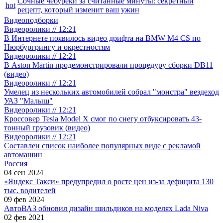
Сочные чебуреки за считанные минуты: секретный
hot
рецепт, который изменит ваш ужин
Видеоподборки
Видеоролики // 12:21
В Интернете появилось видео дрифта на BMW M4 CS по
Нюрбургрингу и окрестностям
Видеоролики // 12:21
В Aston Martin продемонстрировали процедуру сборки DB11
(видео)
Видеоролики // 12:21
Умелец из нескольких автомобилей собрал "монстра" вездеход
УАЗ "Малыш"
Видеоролики // 12:21
Кроссовер Tesla Model X смог по снегу отбуксировать 43-
тонный грузовик (видео)
Видеоролики // 12:21
Составлен список наиболее популярных виде с рекламой
автомашин
Россия
04 сен 2024
«Яндекс Такси» предупредил о росте цен из-за дефицита 130
тыс. водителей
09 фев 2024
АвтоВАЗ обновил дизайн шильдиков на моделях Lada Niva
02 фев 2021