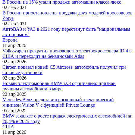
В России на 15% упали продажи автомашин класса люкс
02 фев 2021
В России приостановлены продажи двух моделей кроссоверов
Zotye
02 фев 2021
АвтоВАЗ и УАЗ в 2021 году перестанут быть "национальным
автопромом"
Европа
11 апр 2026
Volkswagen прекратил производство электрокроссовера ID.4 в
США и переходит на бензиновый Atlas
02 апр 2026
Citroen показал новый C5 Aircross: автомобиль получил три
силовые установки
02 апр 2026
Новый электромобиль BMW iX3 официально признан
лучшим автомобилем в мире
22 апр 2025
Mercedes-Benz представил роскошный электрический
минивэн Vision V с функцией Private Lounge
05 апр 2025
BMW заявляет о росте продаж электрических автомобилей на
26,4% в 2025 году
США
11 апр 2026