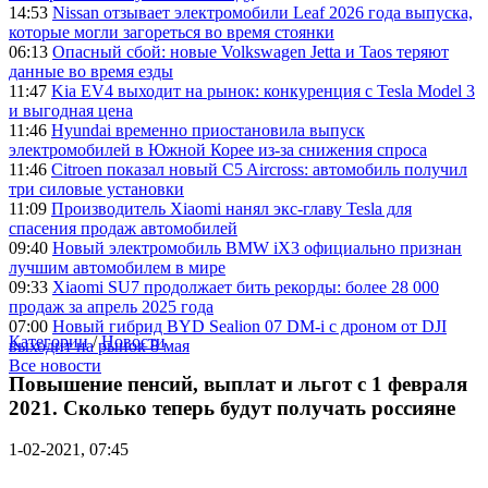
14:53
Nissan отзывает электромобили Leaf 2026 года выпуска,
которые могли загореться во время стоянки
06:13
Опасный сбой: новые Volkswagen Jetta и Taos теряют
данные во время езды
11:47
Kia EV4 выходит на рынок: конкуренция с Tesla Model 3
и выгодная цена
11:46
Hyundai временно приостановила выпуск
электромобилей в Южной Корее из-за снижения спроса
11:46
Citroen показал новый C5 Aircross: автомобиль получил
три силовые установки
11:09
Производитель Xiaomi нанял экс-главу Tesla для
спасения продаж автомобилей
09:40
Новый электромобиль BMW iX3 официально признан
лучшим автомобилем в мире
09:33
Xiaomi SU7 продолжает бить рекорды: более 28 000
продаж за апрель 2025 года
07:00
Новый гибрид BYD Sealion 07 DM-i с дроном от DJI
Категории
/
Новости
выходит на рынок 8 мая
Все новости
Повышение пенсий, выплат и льгот с 1 февраля
2021. Сколько теперь будут получать россияне
1-02-2021, 07:45