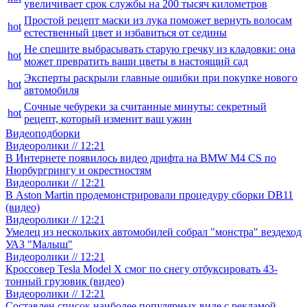
увеличивает срок службы на 200 тысяч километров
Простой рецепт маски из лука поможет вернуть волосам
hot
естественный цвет и избавиться от седины
Не спешите выбрасывать старую гречку из кладовки: она
hot
может превратить ваши цветы в настоящий сад
Эксперты раскрыли главные ошибки при покупке нового
hot
автомобиля
Сочные чебуреки за считанные минуты: секретный
hot
рецепт, который изменит ваш ужин
Видеоподборки
Видеоролики // 12:21
В Интернете появилось видео дрифта на BMW M4 CS по
Нюрбургрингу и окрестностям
Видеоролики // 12:21
В Aston Martin продемонстрировали процедуру сборки DB11
(видео)
Видеоролики // 12:21
Умелец из нескольких автомобилей собрал "монстра" вездеход
УАЗ "Малыш"
Видеоролики // 12:21
Кроссовер Tesla Model X смог по снегу отбуксировать 43-
тонный грузовик (видео)
Видеоролики // 12:21
Составлен список наиболее популярных виде с рекламой