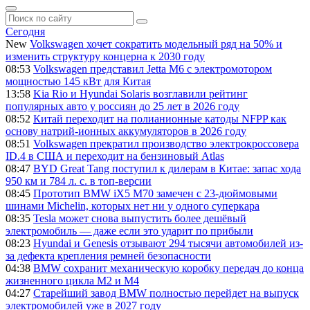
Сегодня
New
Volkswagen хочет сократить модельный ряд на 50% и
изменить структуру концерна к 2030 году
08:53
Volkswagen представил Jetta M6 с электромотором
мощностью 145 кВт для Китая
13:58
Kia Rio и Hyundai Solaris возглавили рейтинг
популярных авто у россиян до 25 лет в 2026 году
08:52
Китай переходит на полианионные катоды NFPP как
основу натрий-ионных аккумуляторов в 2026 году
08:51
Volkswagen прекратил производство электрокроссовера
ID.4 в США и переходит на бензиновый Atlas
08:47
BYD Great Tang поступил к дилерам в Китае: запас хода
950 км и 784 л. с. в топ-версии
08:45
Прототип BMW iX5 M70 замечен с 23-дюймовыми
шинами Michelin, которых нет ни у одного суперкара
08:35
Tesla может снова выпустить более дешёвый
электромобиль — даже если это ударит по прибыли
08:23
Hyundai и Genesis отзывают 294 тысячи автомобилей из-
за дефекта крепления ремней безопасности
04:38
BMW сохранит механическую коробку передач до конца
жизненного цикла M2 и M4
04:27
Старейший завод BMW полностью перейдет на выпуск
электромобилей уже в 2027 году