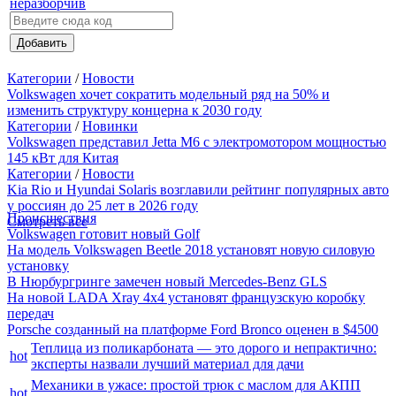
Добавить
Категории
/
Новости
Volkswagen хочет сократить модельный ряд на 50% и
изменить структуру концерна к 2030 году
Категории
/
Новинки
Volkswagen представил Jetta M6 с электромотором мощностью
145 кВт для Китая
Категории
/
Новости
Kia Rio и Hyundai Solaris возглавили рейтинг популярных авто
у россиян до 25 лет в 2026 году
Происшествия
Смотреть все
Volkswagen готовит новый Golf
На модель Volkswagen Beetle 2018 установят новую силовую
установку
В Нюрбургринге замечен новый Mercedes-Benz GLS
На новой LADA Xray 4x4 установят французскую коробку
передач
Porsche созданный на платформе Ford Bronco оценен в $4500
Теплица из поликарбоната — это дорого и непрактично:
hot
эксперты назвали лучший материал для дачи
Механики в ужасе: простой трюк с маслом для АКПП
hot