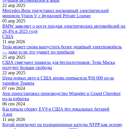
лучшим автомобилем в мире
22 апр 2025
Mercedes-Benz представил роскошный электрический
минивэн Vision V с функцией Private Lounge
05 апр 2025
BMW заявляет о росте продаж электрических автомобилей на
26,4% в 2025 году
США
11 апр 2026
Tesla может снова выпустить более дешёвый электромобиль
— даже если это ударит по прибыли
25 апр 2025
США смягчают правила для беспилотников: Tesla Маска
получит больше свободы
22 апр 2025
Цена новых авто в США вновь превысила $50 000 из-за
тарифов Трампа
07 сен 2024
Jeep приостановил производство Wrangler и Grand Cherokee
из-за избытка
06 сен 2024
Kia начала сборку EV9 в США без локальных батарей
Азия
11 апр 2026
Китай переходит на полианионные катоды NFPP как основу