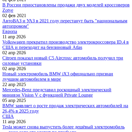
В России приостановлены продажи двух моделей кроссоверов
Zotye
02 фев 2021
АвтоВАЗ и УАЗ в 2021 году перестанут быть "национальным
автопромом"
Европа
11 апр 2026
Volkswagen прекратил производство электрокроссовера ID.4 в
США и переходит на бензиновый Atlas
02 апр 2026
Citroen показал новый C5 Aircross: автомобиль получил три
силовые установки
02 апр 2026
Новый электромобиль BMW iX3 официально признан
лучшим автомобилем в мире
22 апр 2025
Mercedes-Benz представил роскошный электрический
минивэн Vision V с функцией Private Lounge
05 апр 2025
BMW заявляет о росте продаж электрических автомобилей на
26,4% в 2025 году
США
11 апр 2026
Tesla может снова выпустить более дешёвый электромобиль