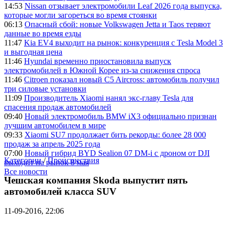
14:53
Nissan отзывает электромобили Leaf 2026 года выпуска,
которые могли загореться во время стоянки
06:13
Опасный сбой: новые Volkswagen Jetta и Taos теряют
данные во время езды
11:47
Kia EV4 выходит на рынок: конкуренция с Tesla Model 3
и выгодная цена
11:46
Hyundai временно приостановила выпуск
электромобилей в Южной Корее из-за снижения спроса
11:46
Citroen показал новый C5 Aircross: автомобиль получил
три силовые установки
11:09
Производитель Xiaomi нанял экс-главу Tesla для
спасения продаж автомобилей
09:40
Новый электромобиль BMW iX3 официально признан
лучшим автомобилем в мире
09:33
Xiaomi SU7 продолжает бить рекорды: более 28 000
продаж за апрель 2025 года
07:00
Новый гибрид BYD Sealion 07 DM-i с дроном от DJI
Категории
/
Происшествия
выходит на рынок 8 мая
Все новости
Чешская компания Skoda выпустит пять
автомобилей класса SUV
11-09-2016, 22:06