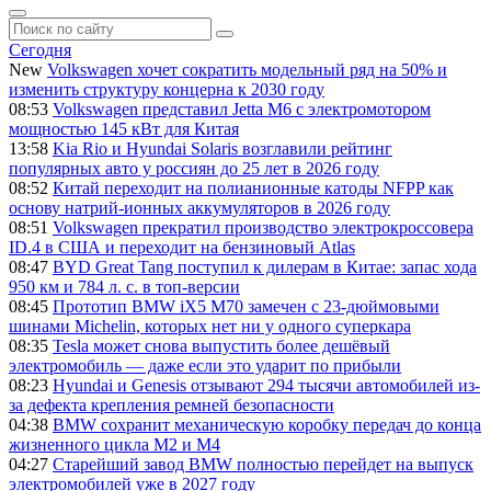
Сегодня
New
Volkswagen хочет сократить модельный ряд на 50% и
изменить структуру концерна к 2030 году
08:53
Volkswagen представил Jetta M6 с электромотором
мощностью 145 кВт для Китая
13:58
Kia Rio и Hyundai Solaris возглавили рейтинг
популярных авто у россиян до 25 лет в 2026 году
08:52
Китай переходит на полианионные катоды NFPP как
основу натрий-ионных аккумуляторов в 2026 году
08:51
Volkswagen прекратил производство электрокроссовера
ID.4 в США и переходит на бензиновый Atlas
08:47
BYD Great Tang поступил к дилерам в Китае: запас хода
950 км и 784 л. с. в топ-версии
08:45
Прототип BMW iX5 M70 замечен с 23-дюймовыми
шинами Michelin, которых нет ни у одного суперкара
08:35
Tesla может снова выпустить более дешёвый
электромобиль — даже если это ударит по прибыли
08:23
Hyundai и Genesis отзывают 294 тысячи автомобилей из-
за дефекта крепления ремней безопасности
04:38
BMW сохранит механическую коробку передач до конца
жизненного цикла M2 и M4
04:27
Старейший завод BMW полностью перейдет на выпуск
электромобилей уже в 2027 году