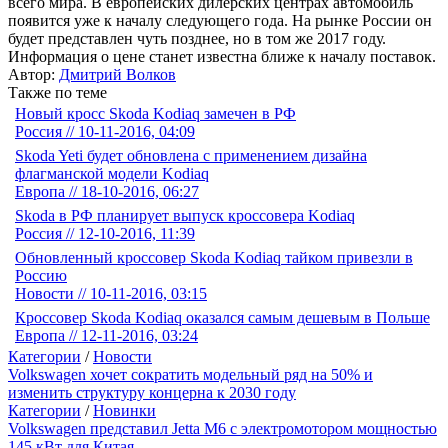
всего мира. В европейских дилерских центрах автомобиль
появится уже к началу следующего года. На рынке России он
будет представлен чуть позднее, но в том же 2017 году.
Информация о цене станет известна ближе к началу поставок.
Автор:
Дмитрий Волков
Также по теме
Новый кросс Skoda Kodiaq замечен в РФ
Россия // 10-11-2016, 04:09
Skoda Yeti будет обновлена с применением дизайна
флагманской модели Kodiaq
Европа // 18-10-2016, 06:27
Skoda в РФ планирует выпуск кроссовера Kodiaq
Россия // 12-10-2016, 11:39
Обновленный кроссовер Skoda Kodiaq тайком привезли в
Россию
Новости // 10-11-2016, 03:15
Кроссовер Skoda Kodiaq оказался самым дешевым в Польше
Европа // 12-11-2016, 03:24
Категории
/
Новости
Volkswagen хочет сократить модельный ряд на 50% и
изменить структуру концерна к 2030 году
Категории
/
Новинки
Volkswagen представил Jetta M6 с электромотором мощностью
145 кВт для Китая