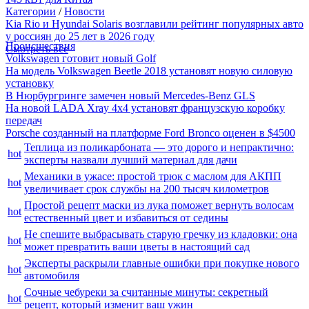
Категории
/
Новости
Kia Rio и Hyundai Solaris возглавили рейтинг популярных авто
у россиян до 25 лет в 2026 году
Происшествия
Смотреть все
Volkswagen готовит новый Golf
На модель Volkswagen Beetle 2018 установят новую силовую
установку
В Нюрбургринге замечен новый Mercedes-Benz GLS
На новой LADA Xray 4x4 установят французскую коробку
передач
Porsche созданный на платформе Ford Bronco оценен в $4500
Теплица из поликарбоната — это дорого и непрактично:
hot
эксперты назвали лучший материал для дачи
Механики в ужасе: простой трюк с маслом для АКПП
hot
увеличивает срок службы на 200 тысяч километров
Простой рецепт маски из лука поможет вернуть волосам
hot
естественный цвет и избавиться от седины
Не спешите выбрасывать старую гречку из кладовки: она
hot
может превратить ваши цветы в настоящий сад
Эксперты раскрыли главные ошибки при покупке нового
hot
автомобиля
Сочные чебуреки за считанные минуты: секретный
hot
рецепт, который изменит ваш ужин