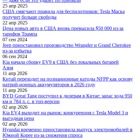
— даже если это ударит по прибыли
25 апр 2025
США смягчают правила для беспилотников: Tesla Маска
получит больше свободы
22 апр 2025
Цена новых авто в США вновь превысила $50 000 из-за
тарифов Трампа
07 сен 2024
Jeep приостановил производство Wrangler и Grand Cherokee
из-за избытка
06 сен 2024
Kia начала сборку EV9 в США без локальных батарей
Азия
11 апр 2026
Китай переходит на полианионные катоды NFPP как основу
натрий-ионных аккумуляторов в 2026 году
11 апр 2026
BYD Great Tang поступил к дилерам в Китае: запас хода 950
км и 784 л. с. в топ-версии
02 апр 2026
Kia EV4 выходит на рынок: конкуренция с Tesla Model 3 и
выгодная цена
02 апр 2026
Hyundai временно приостановила выпуск электромобилей в
Южной Корее из-за снижения спроса