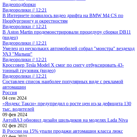
Видеоподборки
Видеоролики // 12:21
В Интернете появилось видео дрифта на BMW M4 CS по
Нюрбургрингу и окрестностям
Видеоролики // 12:21
В Aston Martin продемонстрировали процедуру сборки DB11
(видео)
Видеоролики // 12:21
Умелец из нескольких автомобилей собрал "монстра" вездеход
УАЗ "Малыш"
Видеоролики // 12:21
Кроссовер Tesla Model X смог по снегу отбуксировать 43-
тонный грузовик (видео)
Видеоролики // 12:21
Составлен список наиболее популярных виде с рекламой
автомашин
Россия
04 сен 2024
«Яндекс Такси» предупредил о росте цен из-за дефицита 130
тыс. водителей
09 фев 2024
АвтоВАЗ обновил дизайн шильдиков на моделях Lada Niva
02 фев 2021
В России на 15% упали продажи автомашин класса люкс
02 фев 2021