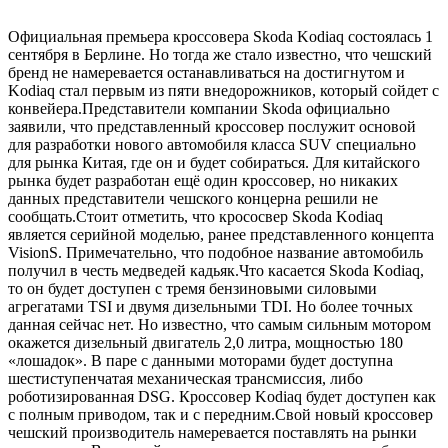
Официальная премьера кроссовера Skoda Kodiaq состоялась 1
сентября в Берлине. Но тогда же стало известно, что чешский
бренд не намеревается останавливаться на достигнутом и
Kodiaq стал первым из пяти внедорожников, который сойдет с
конвейера.Представители компании Skoda официально
заявили, что представленный кроссовер послужит основой
для разработки нового автомобиля класса SUV специально
для рынка Китая, где он и будет собираться. Для китайского
рынка будет разработан ещё один кроссовер, но никаких
данных представители чешского концерна решили не
сообщать.Стоит отметить, что крососвер Skoda Kodiaq
является серийной моделью, ранее представленного концепта
VisionS. Примечательно, что подобное название автомобиль
получил в честь медведей кадьяк.Что касается Skoda Kodiaq,
то он будет доступен с тремя бензиновыми силовыми
агрегатами TSI и двумя дизельными TDI. Но более точных
данная сейчас нет. Но известно, что самым сильным мотором
окажется дизельный двигатель 2,0 литра, мощностью 180
«лошадок». В паре с данными моторами будет доступна
шестиступенчатая механическая трансмиссия, либо
роботизированная DSG. Кроссовер Kodiaq будет доступен как
с полным приводом, так и с передним.Свой новый кроссовер
чешский производитель намеревается поставлять на рынки