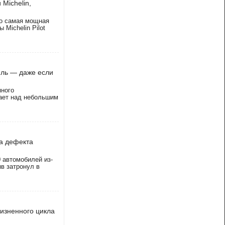
Michelin,
то самая мощная
Michelin Pilot
иль — даже если
пного
тает над небольшим
за дефекта
0 автомобилей из-
в затронул в
изненного цикла