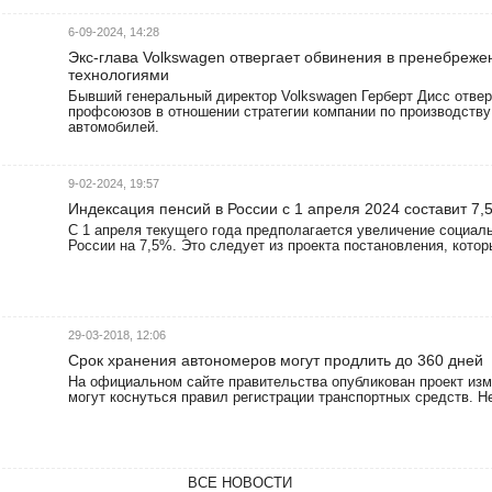
6-09-2024, 14:28
Экс-глава Volkswagen отвергает обвинения в пренебреж
технологиями
Бывший генеральный директор Volkswagen Герберт Дисс отвер
профсоюзов в отношении стратегии компании по производству
автомобилей.
9-02-2024, 19:57
Индексация пенсий в России с 1 апреля 2024 составит 7,
С 1 апреля текущего года предполагается увеличение социал
России на 7,5%. Это следует из проекта постановления, кото
29-03-2018, 12:06
Срок хранения автономеров могут продлить до 360 дней
На официальном сайте правительства опубликован проект изм
могут коснуться правил регистрации транспортных средств. Н
ВСЕ НОВОСТИ