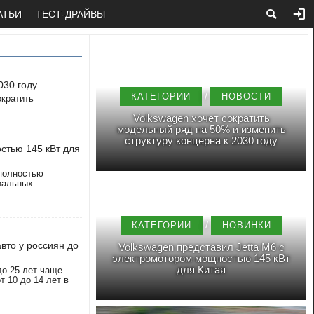
АТЬИ
ТЕСТ-ДРАЙВЫ
030 году
/
КАТЕГОРИИ
НОВОСТИ
ократить
Volkswagen хочет сократить
модельный ряд на 50% и изменить
структуру концерна к 2030 году
стью 145 кВт для
 полностью
иальных
/
КАТЕГОРИИ
НОВИНКИ
авто у россиян до
Volkswagen представил Jetta M6 с
электромотором мощностью 145 кВт
для Китая
до 25 лет чаще
 10 до 14 лет в