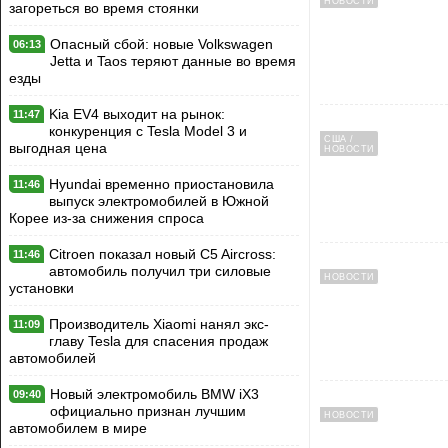
НОВОСТИ
загореться во время стоянки
Опасный сбой: новые Volkswagen
06:13
Jetta и Taos теряют данные во время
езды
Kia EV4 выходит на рынок:
11:47
конкуренция с Tesla Model 3 и
США /
выгодная цена
НОВОСТИ
Hyundai временно приостановила
11:46
выпуск электромобилей в Южной
Корее из-за снижения спроса
Citroen показал новый C5 Aircross:
11:46
автомобиль получил три силовые
НОВОСТИ
установки
Производитель Xiaomi нанял экс-
11:09
главу Tesla для спасения продаж
автомобилей
Новый электромобиль BMW iX3
09:40
официально признан лучшим
НОВОСТИ
автомобилем в мире