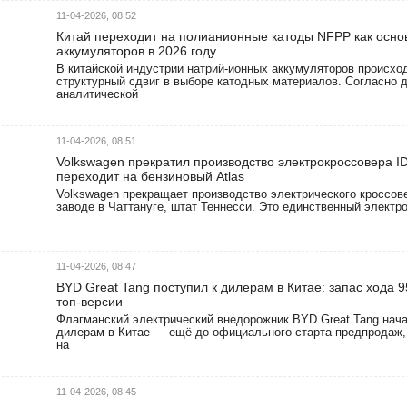
11-04-2026, 08:52
Китай переходит на полианионные катоды NFPP как осно
аккумуляторов в 2026 году
В китайской индустрии натрий-ионных аккумуляторов происхо
структурный сдвиг в выборе катодных материалов. Согласно 
аналитической
11-04-2026, 08:51
Volkswagen прекратил производство электрокроссовера I
переходит на бензиновый Atlas
Volkswagen прекращает производство электрического кроссове
заводе в Чаттануге, штат Теннесси. Это единственный электр
11-04-2026, 08:47
BYD Great Tang поступил к дилерам в Китае: запас хода 95
топ-версии
Флагманский электрический внедорожник BYD Great Tang нача
дилерам в Китае — ещё до официального старта предпродаж,
на
11-04-2026, 08:45