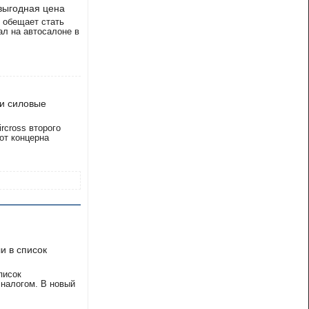
 выгодная цена
 обещает стать
ал на автосалоне в
ри силовые
rcross второго
от концерна
и в список
писок
налогом. В новый