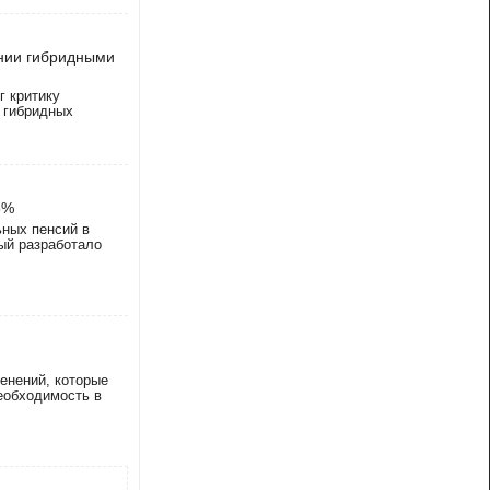
ении гибридными
г критику
 гибридных
5%
ьных пенсий в
рый разработало
енений, которые
еобходимость в