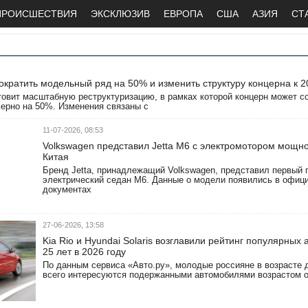
ПРОИСШЕСТВИЯ
ЭКСКЛЮЗИВ
ЕВРОПА
США
АЗИЯ
СТ
ократить модельный ряд на 50% и изменить структуру концерна к 2
товит масштабную реструктуризацию, в рамках которой концерн может с
ерно на 50%. Изменения связаны с
11-07-2026, 08:53
Volkswagen представил Jetta M6 с электромотором мощно
Китая
Бренд Jetta, принадлежащий Volkswagen, представил первый
электрический седан M6. Данные о модели появились в офиц
документах
27-06-2026, 13:58
Kia Rio и Hyundai Solaris возглавили рейтинг популярных 
25 лет в 2026 году
По данным сервиса «Авто.ру», молодые россияне в возрасте 
всего интересуются подержанными автомобилями возрастом от