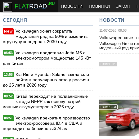
.RU
FLAT
ROAD
НОВОСТИ
НОВИНКИ
ЗАКОН
СЕГОДНЯ
НОВОСТИ
Volkswagen хочет сократить
11-07-2026, 09:03
New
модельный ряд на 50% и изменить
Volkswagen хочет с
структуру концерна к 2030 году
Volkswagen Group го
модельный ряд прим
Volkswagen представил Jetta M6 с
08:53
электромотором мощностью 145 кВт
для Китая
НОВИНКИ
Kia Rio и Hyundai Solaris возглавили
13:58
рейтинг популярных авто у россиян
до 25 лет в 2026 году
Китай переходит на полианионные
08:52
катоды NFPP как основу натрий-
ионных аккумуляторов в 2026 году
НОВОСТИ
Volkswagen прекратил производство
08:51
электрокроссовера ID.4 в США и
переходит на бензиновый Atlas