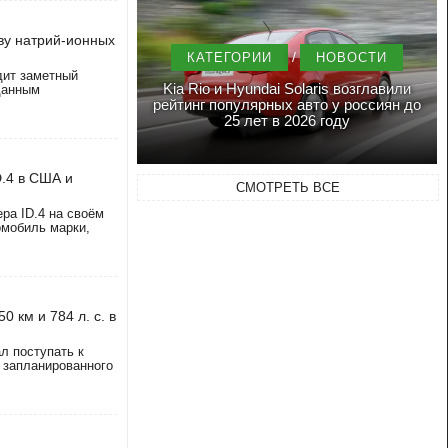
ву натрий-ионных
/
КАТЕГОРИИ
НОВОСТИ
дит заметный
Kia Rio и Hyundai Solaris возглавили
данным
рейтинг популярных авто у россиян до
25 лет в 2026 году
D.4 в США и
СМОТРЕТЬ ВСЕ
ра ID.4 на своём
омобиль марки,
0 км и 784 л. с. в
л поступать к
 запланированного