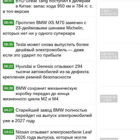
BYD Great Tang поступил к дилерам
08:47
в Китае: запас хода 950 км и 784 л. с.
в топ-версии
АЗИЯ /
НОВОСТИ
Прототип BMW iX5 M70 замечен с
08:45
23-дюймовыми шинами Michelin,
которых нет ни у одного суперкара
Tesla может снова выпустить более
08:35
дешёвый электромобиль — даже
ЕВРОПА /
если это ударит по прибыли
НОВОСТИ
Hyundai и Genesis отзывают 294
08:23
тысячи автомобилей из-за дефекта
крепления ремней безопасности
BMW сохранит механическую
04:38
коробку передач до конца
НОВИНКИ
жизненного цикла M2 и M4
/ АЗИЯ
Старейший завод BMW полностью
04:27
перейдет на выпуск электромобилей
уже в 2027 году
Nissan отзывает электромобили Leaf
14:53
2026 года выпуска, которые могли