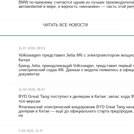
BMW по-прежнему считается одним из лучших производителе
автомобилей в мире, и верность «механике» — часть этой реп
ЧИТАТЬ ВСЕ НОВОСТИ
11-07-2026, 08:53
Volkswagen представил Jetta M6 с электромотором мощно
Китая
Бренд Jetta, принадлежащий Volkswagen, представил первый
электрический седан M6. Данные о модели появились в офиц
документах
11-04-2026, 08:47
BYD Great Tang поступил к дилерам в Китае: запас хода 95
топ-версии
Флагманский электрический внедорожник BYD Great Tang нача
дилерам в Китае — ещё до официального старта предпродаж,
на
2-04-2026, 11:47