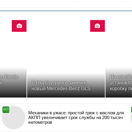
n Beetle
На новой 
ю
В Нюрбургринге замечен
установя
новый Mercedes-Benz GLS
коробку п
HOT
Механики в ужасе: простой трюк с маслом для
АКПП увеличивает срок службы на 200 тысяч
километров