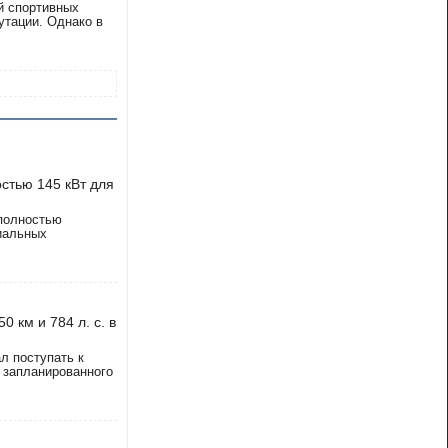
й спортивных
утации. Однако в
стью 145 кВт для
 полностью
иальных
0 км и 784 л. с. в
л поступать к
 запланированного