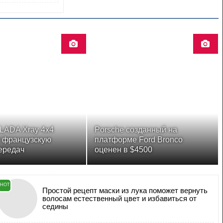
LADA Xray 4x4
Porsche созданный на
т французскую
платформе Ford Bronco
ередач
оценен в $4500
HOT
Простой рецепт маски из лука поможет вернуть
волосам естественный цвет и избавиться от
седины