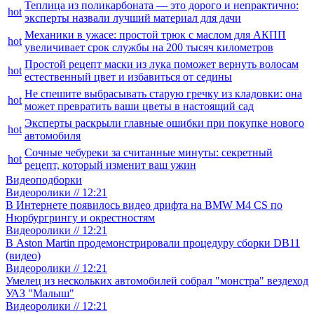
Теплица из поликарбоната — это дорого и непрактично:
hot
эксперты назвали лучший материал для дачи
Механики в ужасе: простой трюк с маслом для АКПП
hot
увеличивает срок службы на 200 тысяч километров
Простой рецепт маски из лука поможет вернуть волосам
hot
естественный цвет и избавиться от седины
Не спешите выбрасывать старую гречку из кладовки: она
hot
может превратить ваши цветы в настоящий сад
Эксперты раскрыли главные ошибки при покупке нового
hot
автомобиля
Сочные чебуреки за считанные минуты: секретный
hot
рецепт, который изменит ваш ужин
Видеоподборки
Видеоролики // 12:21
В Интернете появилось видео дрифта на BMW M4 CS по
Нюрбургрингу и окрестностям
Видеоролики // 12:21
В Aston Martin продемонстрировали процедуру сборки DB11
(видео)
Видеоролики // 12:21
Умелец из нескольких автомобилей собрал "монстра" вездеход
УАЗ "Малыш"
Видеоролики // 12:21