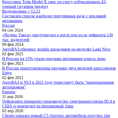
Кроссовер Tesla Model X смог по снегу отбуксировать 43-
тонный грузовик (видео)
Видеоролики // 12:21
Составлен список наиболее популярных виде с рекламой
автомашин
Россия
04 сен 2024
«Яндекс Такси» предупредил о росте цен из-за дефицита 130
тыс. водителей
09 фев 2024
АвтоВАЗ обновил дизайн шильдиков на моделях Lada Niva
02 фев 2021
В России на 15% упали продажи автомашин класса люкс
02 фев 2021
В России приостановлены продажи двух моделей кроссоверов
Zotye
02 фев 2021
АвтоВАЗ и УАЗ в 2021 году перестанут быть "национальным
автопромом"
Европа
11 апр 2026
Volkswagen прекратил производство электрокроссовера ID.4 в
США и переходит на бензиновый Atlas
02 апр 2026
Citroen показал новый C5 Aircross: автомобиль получил три