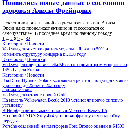
Появились новые данные о состоянии
здоровья Алисы Фрейндлих
Поклонники талантливой актрисы театра и кино Алисы
Фрейндлих продолжает активно интересоваться ее
самочувствием. В последнее время по данному поводу
1
...
7
8
9
...
82
Категории
/
Новости
Volkswagen хочет сократить модельный ряд на 50% и
изменить структуру концерна к 2030 году
Категории
/
Новинки
Volkswagen представил Jetta M6 с электромотором мощностью
145 кВт для Китая
Категории
/
Новости
Kia Rio и Hyundai Solaris возглавили рейтинг популярных авто
у россиян до 25 лет в 2026 году
Происшествия
Смотреть все
Volkswagen готовит новый Golf
На модель Volkswagen Beetle 2018 установят новую силовую
установку
В Нюрбургринге замечен новый Mercedes-Benz GLS
На новой LADA Xray 4x4 установят французскую коробку
передач
Porsche созданный на платформе Ford Bronco оценен в $4500