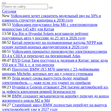
Сегодня
New
Volkswagen хочет сократить модельный ряд на 50% и
изменить структуру концерна к 2030 году
08:53
Volkswagen представил Jetta M6 с электромотором
мощностью 145 кВт для Китая
13:58
Kia Rio и Hyundai Solaris возглавили рейтинг
популярных авто у россиян до 25 лет в 2026 году
08:52
Китай переходит на полианионные катоды NFPP как
основу натрий-ионных аккумуляторов в 2026 году
08:51
Volkswagen прекратил производство электрокроссовера
ID.4 в США и переходит на бензиновый Atlas
08:47
BYD Great Tang поступил к дилерам в Китае: запас хода
950 км и 784 л. с. в топ-версии
08:45
Прототип BMW iX5 M70 замечен с 23-дюймовыми
шинами Michelin, которых нет ни у одного суперкара
08:35
Tesla может снова выпустить более дешёвый
электромобиль — даже если это ударит по прибыли
08:23
Hyundai и Genesis отзывают 294 тысячи автомобилей из-
за дефекта крепления ремней безопасности
04:38
BMW сохранит механическую коробку передач до конца
жизненного цикла M2 и M4
04:27
Старейший завод BMW полностью перейдет на выпуск
электромобилей уже в 2027 году