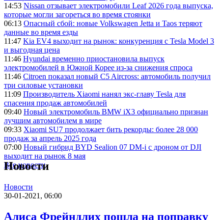
14:53
Nissan отзывает электромобили Leaf 2026 года выпуска,
которые могли загореться во время стоянки
06:13
Опасный сбой: новые Volkswagen Jetta и Taos теряют
данные во время езды
11:47
Kia EV4 выходит на рынок: конкуренция с Tesla Model 3
и выгодная цена
11:46
Hyundai временно приостановила выпуск
электромобилей в Южной Корее из-за снижения спроса
11:46
Citroen показал новый C5 Aircross: автомобиль получил
три силовые установки
11:09
Производитель Xiaomi нанял экс-главу Tesla для
спасения продаж автомобилей
09:40
Новый электромобиль BMW iX3 официально признан
лучшим автомобилем в мире
09:33
Xiaomi SU7 продолжает бить рекорды: более 28 000
продаж за апрель 2025 года
07:00
Новый гибрид BYD Sealion 07 DM-i с дроном от DJI
выходит на рынок 8 мая
Новости
Все новости
Новости
30-01-2021, 06:00
Алиса Фрейндлих пошла на поправку