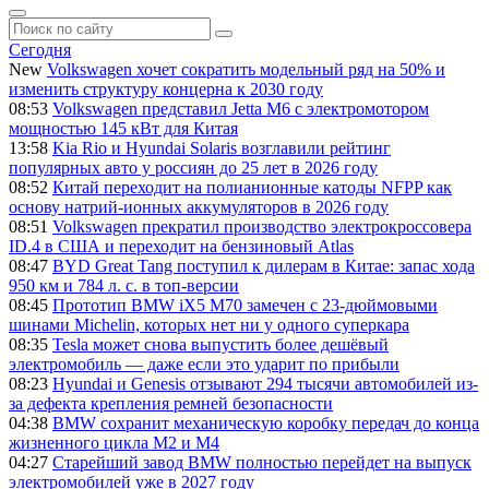
Сегодня
New
Volkswagen хочет сократить модельный ряд на 50% и
изменить структуру концерна к 2030 году
08:53
Volkswagen представил Jetta M6 с электромотором
мощностью 145 кВт для Китая
13:58
Kia Rio и Hyundai Solaris возглавили рейтинг
популярных авто у россиян до 25 лет в 2026 году
08:52
Китай переходит на полианионные катоды NFPP как
основу натрий-ионных аккумуляторов в 2026 году
08:51
Volkswagen прекратил производство электрокроссовера
ID.4 в США и переходит на бензиновый Atlas
08:47
BYD Great Tang поступил к дилерам в Китае: запас хода
950 км и 784 л. с. в топ-версии
08:45
Прототип BMW iX5 M70 замечен с 23-дюймовыми
шинами Michelin, которых нет ни у одного суперкара
08:35
Tesla может снова выпустить более дешёвый
электромобиль — даже если это ударит по прибыли
08:23
Hyundai и Genesis отзывают 294 тысячи автомобилей из-
за дефекта крепления ремней безопасности
04:38
BMW сохранит механическую коробку передач до конца
жизненного цикла M2 и M4
04:27
Старейший завод BMW полностью перейдет на выпуск
электромобилей уже в 2027 году