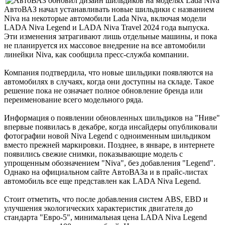
АвтоВАЗ начал устанавливать новые шильдики с названием
Niva на некоторые автомобили Lada Niva, включая модели
LADA Niva Legend и LADA Niva Travel 2024 года выпуска.
Эти изменения затрагивают лишь отдельные машины, и пока
не планируется их массовое внедрение на все автомобили
линейки Niva, как сообщила пресс-служба компании.
Компания подтвердила, что новые шильдики появляются на
автомобилях в случаях, когда они доступны на складе. Такое
решение пока не означает полное обновление бренда или
переименование всего модельного ряда.
Информация о появлении обновленных шильдиков на "Ниве"
впервые появилась в декабре, когда инсайдеры опубликовали
фотографии новой Niva Legend с одноименным шильдиком
вместо прежней маркировки. Позднее, в январе, в интернете
появились свежие снимки, показывающие модель с
упрощенным обозначением "Niva", без добавления "Legend".
Однако на официальном сайте АвтоВАЗа и в прайс-листах
автомобиль все еще представлен как LADA Niva Legend.
Стоит отметить, что после добавления систем ABS, EBD и
улучшения экологических характеристик двигателя до
стандарта "Евро-5", минимальная цена LADA Niva Legend