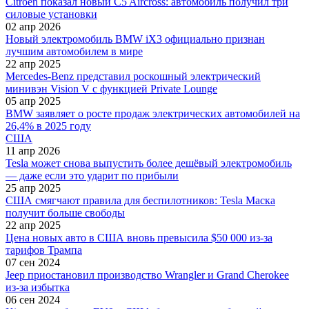
Citroen показал новый C5 Aircross: автомобиль получил три
силовые установки
02 апр 2026
Новый электромобиль BMW iX3 официально признан
лучшим автомобилем в мире
22 апр 2025
Mercedes-Benz представил роскошный электрический
минивэн Vision V с функцией Private Lounge
05 апр 2025
BMW заявляет о росте продаж электрических автомобилей на
26,4% в 2025 году
США
11 апр 2026
Tesla может снова выпустить более дешёвый электромобиль
— даже если это ударит по прибыли
25 апр 2025
США смягчают правила для беспилотников: Tesla Маска
получит больше свободы
22 апр 2025
Цена новых авто в США вновь превысила $50 000 из-за
тарифов Трампа
07 сен 2024
Jeep приостановил производство Wrangler и Grand Cherokee
из-за избытка
06 сен 2024