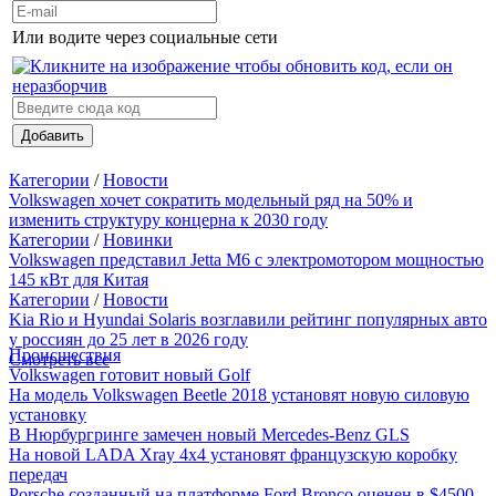
Или водите через социальные сети
Добавить
Категории
/
Новости
Volkswagen хочет сократить модельный ряд на 50% и
изменить структуру концерна к 2030 году
Категории
/
Новинки
Volkswagen представил Jetta M6 с электромотором мощностью
145 кВт для Китая
Категории
/
Новости
Kia Rio и Hyundai Solaris возглавили рейтинг популярных авто
у россиян до 25 лет в 2026 году
Происшествия
Смотреть все
Volkswagen готовит новый Golf
На модель Volkswagen Beetle 2018 установят новую силовую
установку
В Нюрбургринге замечен новый Mercedes-Benz GLS
На новой LADA Xray 4x4 установят французскую коробку
передач
Porsche созданный на платформе Ford Bronco оценен в $4500