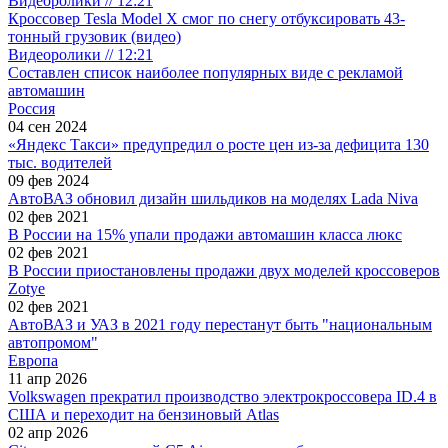
Видеоролики // 12:21
Кроссовер Tesla Model X смог по снегу отбуксировать 43-
тонный грузовик (видео)
Видеоролики // 12:21
Составлен список наиболее популярных виде с рекламой
автомашин
Россия
04 сен 2024
«Яндекс Такси» предупредил о росте цен из-за дефицита 130
тыс. водителей
09 фев 2024
АвтоВАЗ обновил дизайн шильдиков на моделях Lada Niva
02 фев 2021
В России на 15% упали продажи автомашин класса люкс
02 фев 2021
В России приостановлены продажи двух моделей кроссоверов
Zotye
02 фев 2021
АвтоВАЗ и УАЗ в 2021 году перестанут быть "национальным
автопромом"
Европа
11 апр 2026
Volkswagen прекратил производство электрокроссовера ID.4 в
США и переходит на бензиновый Atlas
02 апр 2026