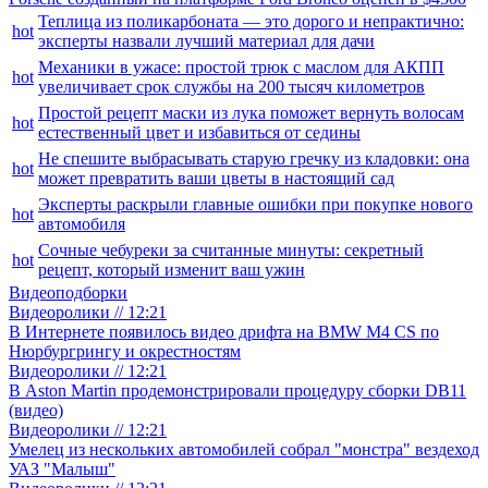
Теплица из поликарбоната — это дорого и непрактично:
hot
эксперты назвали лучший материал для дачи
Механики в ужасе: простой трюк с маслом для АКПП
hot
увеличивает срок службы на 200 тысяч километров
Простой рецепт маски из лука поможет вернуть волосам
hot
естественный цвет и избавиться от седины
Не спешите выбрасывать старую гречку из кладовки: она
hot
может превратить ваши цветы в настоящий сад
Эксперты раскрыли главные ошибки при покупке нового
hot
автомобиля
Сочные чебуреки за считанные минуты: секретный
hot
рецепт, который изменит ваш ужин
Видеоподборки
Видеоролики // 12:21
В Интернете появилось видео дрифта на BMW M4 CS по
Нюрбургрингу и окрестностям
Видеоролики // 12:21
В Aston Martin продемонстрировали процедуру сборки DB11
(видео)
Видеоролики // 12:21
Умелец из нескольких автомобилей собрал "монстра" вездеход
УАЗ "Малыш"