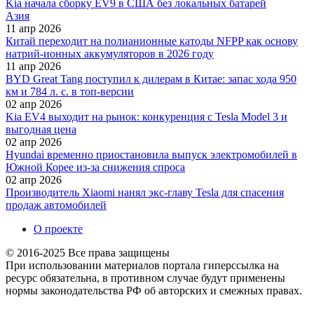
Kia начала сборку EV9 в США без локальных батарей
Азия
11 апр 2026
Китай переходит на полианионные катоды NFPP как основу
натрий-ионных аккумуляторов в 2026 году
11 апр 2026
BYD Great Tang поступил к дилерам в Китае: запас хода 950
км и 784 л. с. в топ-версии
02 апр 2026
Kia EV4 выходит на рынок: конкуренция с Tesla Model 3 и
выгодная цена
02 апр 2026
Hyundai временно приостановила выпуск электромобилей в
Южной Корее из-за снижения спроса
02 апр 2026
Производитель Xiaomi нанял экс-главу Tesla для спасения
продаж автомобилей
О проекте
© 2016-2025 Все права защищены
При использовании материалов портала гиперссылка на
ресурс обязательна, в противном случае будут применены
нормы законодательства РФ об авторских и смежных правах.