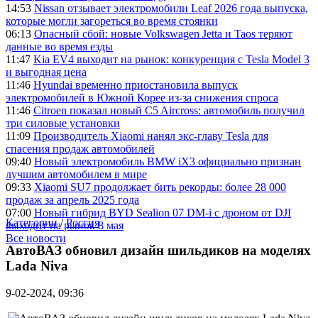
14:53
Nissan отзывает электромобили Leaf 2026 года выпуска,
которые могли загореться во время стоянки
06:13
Опасный сбой: новые Volkswagen Jetta и Taos теряют
данные во время езды
11:47
Kia EV4 выходит на рынок: конкуренция с Tesla Model 3
и выгодная цена
11:46
Hyundai временно приостановила выпуск
электромобилей в Южной Корее из-за снижения спроса
11:46
Citroen показал новый C5 Aircross: автомобиль получил
три силовые установки
11:09
Производитель Xiaomi нанял экс-главу Tesla для
спасения продаж автомобилей
09:40
Новый электромобиль BMW iX3 официально признан
лучшим автомобилем в мире
09:33
Xiaomi SU7 продолжает бить рекорды: более 28 000
продаж за апрель 2025 года
07:00
Новый гибрид BYD Sealion 07 DM-i с дроном от DJI
Категории
/
Россия
выходит на рынок 8 мая
Все новости
АвтоВАЗ обновил дизайн шильдиков на моделях
Lada Niva
9-02-2024, 09:36