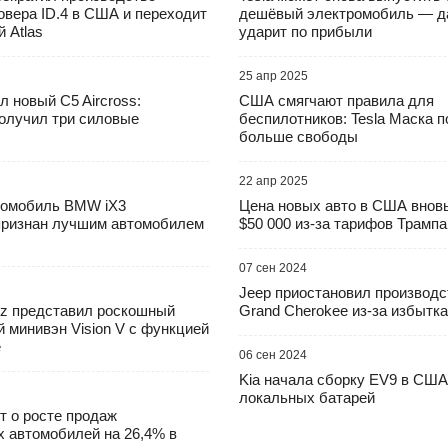
овера ID.4 в США и переходит
дешёвый электромобиль — да
 Atlas
ударит по прибыли
25 апр 2025
ал новый C5 Aircross:
США смягчают правила для
олучил три силовые
беспилотников: Tesla Маска 
больше свободы
22 апр 2025
ромобиль BMW iX3
Цена новых авто в США внов
признан лучшим автомобилем
$50 000 из-за тарифов Трампа
07 сен 2024
Jeep приостановил производст
z представил роскошный
Grand Cherokee из-за избытка
 минивэн Vision V с функцией
e
06 сен 2024
Kia начала сборку EV9 в США
локальных батарей
 о росте продаж
х автомобилей на 26,4% в