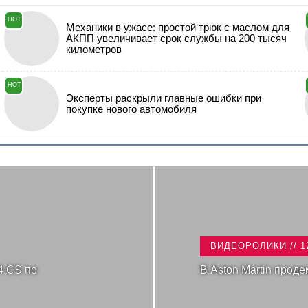
HOT
Механики в ужасе: простой трюк с маслом для
АКПП увеличивает срок службы на 200 тысяч
километров
HOT
Эксперты раскрыли главные ошибки при
покупке нового автомобиля
ВИДЕОРОЛИКИ // 1
4 CS по
В Aston Martin прод