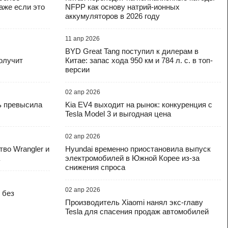
же если это
NFPP как основу натрий-ионных
аккумуляторов в 2026 году
11 апр 2026
BYD Great Tang поступил к дилерам в
получит
Китае: запас хода 950 км и 784 л. с. в топ-
версии
02 апр 2026
ь превысила
Kia EV4 выходит на рынок: конкуренция с
Tesla Model 3 и выгодная цена
02 апр 2026
во Wrangler и
Hyundai временно приостановила выпуск
электромобилей в Южной Корее из-за
снижения спроса
02 апр 2026
 без
Производитель Xiaomi нанял экс-главу
Tesla для спасения продаж автомобилей