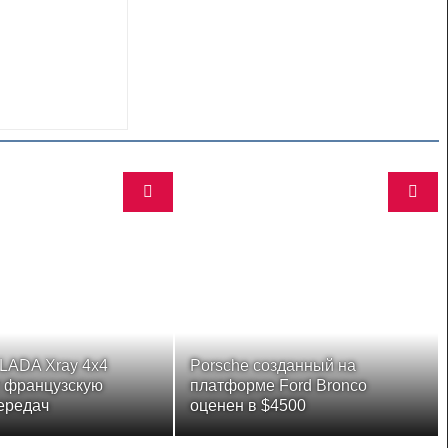
LADA Xray 4x4
Porsche созданный на
т французскую
платформе Ford Bronco
ередач
оценен в $4500