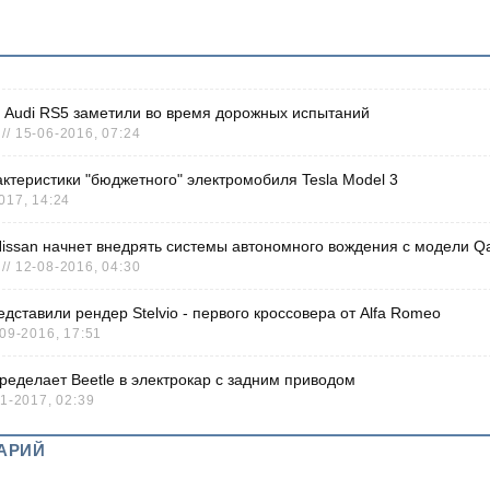
 Audi RS5 заметили во время дорожных испытаний
/ 15-06-2016, 07:24
ктеристики "бюджетного" электромобиля Tesla Model 3
017, 14:24
issan начнет внедрять системы автономного вождения с модели Q
/ 12-08-2016, 04:30
дставили рендер Stelvio - первого кроссовера от Alfa Romeo
-09-2016, 17:51
ределает Beetle в электрокар с задним приводом
11-2017, 02:39
АРИЙ