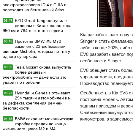
электрокроссовера ID.4 в США и
переходит на бензиновый Atlas
BYD Great Tang поступил к
08:47
дилерам в Китае: запас хода
950 км и 784 л. с. в топ-версии
Kia разрабатывает новую
Stinger и стать флагман
Прототип BMW iX5 M70
08:45
замечен с 23-дюймовыми
либо в конце 2025, либо 
шинами Michelin, которых нет ни у
EV8 разрабатывается по
одного суперкара
особенности Stinger.
Tesla может снова выпустить
08:35
EV8 обещает стать боль
более дешёвый
управляемости, предлага
электромобиль — даже если это
ударит по прибыли
Производство планируетс
Особенностью Kia EV8 ста
Hyundai и Genesis отзывают
08:23
294 тысячи автомобилей из-
построена модель. Автом
за дефекта крепления ремней
задним приводом и верси
безопасности
Снабженный аккумуляторо
BMW сохранит механическую
километров, в зависимос
04:38
коробку передач до конца
жизненного цикла M2 и M4