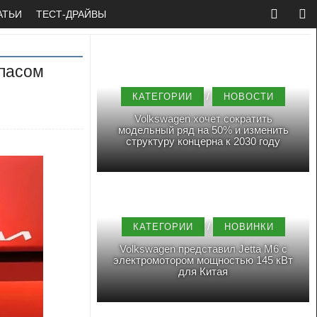
АТЬИ
ТЕСТ-ДРАЙВЫ
апасом
/
КАТЕГОРИИ
НОВОСТИ
Volkswagen хочет сократить
модельный ряд на 50% и изменить
структуру концерна к 2030 году
/
КАТЕГОРИИ
НОВИНКИ
Volkswagen представил Jetta M6 с
электромотором мощностью 145 кВт
для Китая