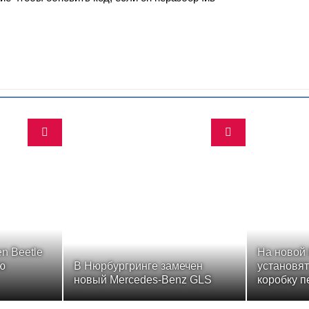
n Beetle
На новой 
ю
В Нюрбургринге замечен
установя
новый Mercedes-Benz GLS
коробку п