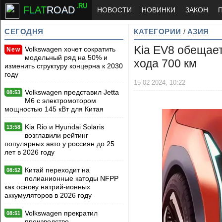
.RU
FLAT
ROAD
НОВОСТИ
НОВИНКИ
ЗАКОН
СЕГОДНЯ
КАТЕГОРИИ
/
АЗИЯ
Kia EV8 обещае
Volkswagen хочет сократить
New
модельный ряд на 50% и
хода 700 км
изменить структуру концерна к 2030
году
15-02-2024, 10:22
Volkswagen представил Jetta
08:53
M6 с электромотором
мощностью 145 кВт для Китая
Kia Rio и Hyundai Solaris
13:58
возглавили рейтинг
популярных авто у россиян до 25
лет в 2026 году
Китай переходит на
08:52
полианионные катоды NFPP
как основу натрий-ионных
аккумуляторов в 2026 году
Volkswagen прекратил
08:51
производство