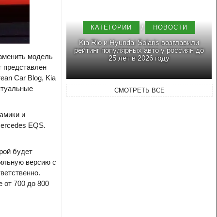
/
КАТЕГОРИИ
НОВОСТИ
Kia Rio и Hyundai Solaris возглавили
рейтинг популярных авто у россиян до
заменить модель
25 лет в 2026 году
т представлен
an Car Blog, Kia
птуальные
СМОТРЕТЬ ВСЕ
амики и
Mercedes EQS.
орой будет
сильную версию с
ветственно.
 от 700 до 800