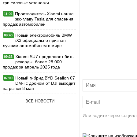
три силовые установки
Производитель Xiaomi нанял
11:09
экс-главу Tesla для спасения
продаж автомобилей
Новый электромобиль BMW
09:40
iX3 официально признан
лучшим автомобилем в мире
Xiaomi SU7 продолжает бить
09:33
рекорды: более 28 000
продаж за апрель 2025 года
Новый гибрид BYD Sealion 07
07:00
DM-i с дроном от DJI выходит
на рынок 8 мая
ВСЕ НОВОСТИ
Или водите через социал