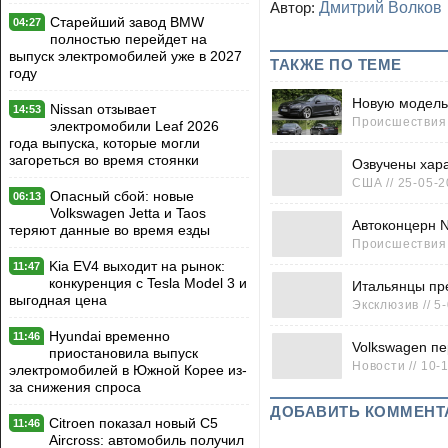
Автор:
Дмитрий Волков
Старейший завод BMW
04:27
полностью перейдет на
выпуск электромобилей уже в 2027
ТАКЖЕ ПО ТЕМЕ
году
Новую модель
Nissan отзывает
14:53
Происшествия /
электромобили Leaf 2026
года выпуска, которые могли
загореться во время стоянки
Озвучены хара
США // 25-05-2
Опасный сбой: новые
06:13
Volkswagen Jetta и Taos
Автоконцерн N
теряют данные во время езды
Происшествия /
Kia EV4 выходит на рынок:
11:47
конкуренция с Tesla Model 3 и
Итальянцы пре
выгодная цена
Эксклюзив // 5
Hyundai временно
11:46
Volkswagen пе
приостановила выпуск
Новости // 10-
электромобилей в Южной Корее из-
за снижения спроса
ДОБАВИТЬ КОММЕНТ
Citroen показал новый C5
11:46
Aircross: автомобиль получил