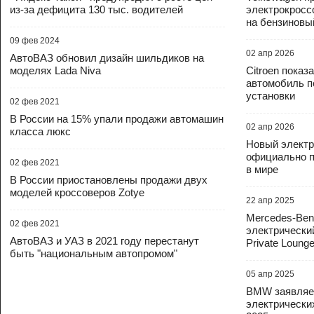
из-за дефицита 130 тыс. водителей
электрокросс
на бензиновый
09 фев 2024
02 апр 2026
АвтоВАЗ обновил дизайн шильдиков на
моделях Lada Niva
Citroen показ
автомобиль п
установки
02 фев 2021
В России на 15% упали продажи автомашин
02 апр 2026
класса люкс
Новый элект
официально 
02 фев 2021
в мире
В России приостановлены продажи двух
моделей кроссоверов Zotye
22 апр 2025
Mercedes-Ben
02 фев 2021
электрический
АвтоВАЗ и УАЗ в 2021 году перестанут
Private Loung
быть "национальным автопромом"
05 апр 2025
BMW заявляет
электрически