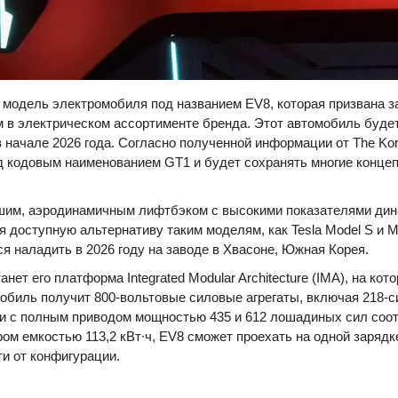
 модель электромобиля под названием EV8, которая призвана 
ом в электрическом ассортименте бренда. Этот автомобиль буде
в начале 2026 года. Согласно полученной информации от The Kore
д кодовым наименованием GT1 и будет сохранять многие конце
шим, аэродинамичным лифтбэком с высокими показателями дин
я доступную альтернативу таким моделям, как Tesla Model S и 
я наладить в 2026 году на заводе в Хвасоне, Южная Корея.
нет его платформа Integrated Modular Architecture (IMA), на кот
обиль получит 800-вольтовые силовые агрегаты, включая 218-
и с полным приводом мощностью 435 и 612 лошадиных сил соот
м емкостью 113,2 кВт∙ч, EV8 сможет проехать на одной зарядке
ти от конфигурации.