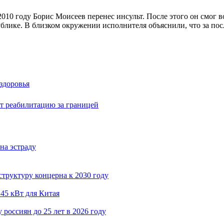
10 году Борис Моисеев перенес инсульт. После этого он смог во
ублике. В близком окружении исполнителя объяснили, что за пос
 здоровья
т реабилитацию за границей
на эстраду
структуру концерна к 2030 году
45 кВт для Китая
 россиян до 25 лет в 2026 году