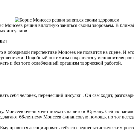
с Моисеев решил вплотную заняться своим здоровьем. В ближайш
ых инсультов.
2021
о в обозримой перспективе Моисеев не появится на сцене. И это
туплениями. Подобный оптимизм сохранялся у исполнителя ровн
жать и без того ослабленный организм творческой работой.
вать себя человек, перенесший инсульт". Он сам ходит, разговар
еду. Моисеев очень хочет поехать на лето в Юрмалу. Сейчас занял
едлагают 66-летнему Моисеев финансовую помощь, но тот всегда 
. Ему нравится ассоциировать себя со среднестатистическим ро