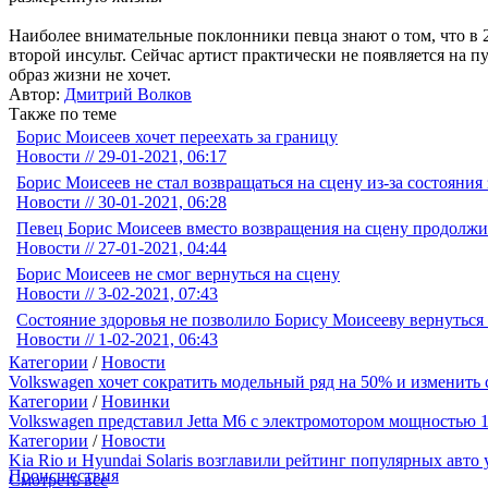
Наиболее внимательные поклонники певца знают о том, что в 20
второй инсульт. Сейчас артист практически не появляется на п
образ жизни не хочет.
Автор:
Дмитрий Волков
Также по теме
Борис Моисеев хочет переехать за границу
Новости // 29-01-2021, 06:17
Борис Моисеев не стал возвращаться на сцену из-за состояния
Новости // 30-01-2021, 06:28
Певец Борис Моисеев вместо возвращения на сцену продолжи
Новости // 27-01-2021, 04:44
Борис Моисеев не смог вернуться на сцену
Новости // 3-02-2021, 07:43
Состояние здоровья не позволило Борису Моисееву вернуться 
Новости // 1-02-2021, 06:43
Категории
/
Новости
Volkswagen хочет сократить модельный ряд на 50% и изменить 
Категории
/
Новинки
Volkswagen представил Jetta M6 с электромотором мощностью 1
Категории
/
Новости
Kia Rio и Hyundai Solaris возглавили рейтинг популярных авто у
Происшествия
Смотреть все