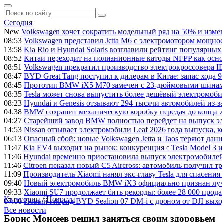
Сегодня
New
Volkswagen хочет сократить модельный ряд на 50% и изме
08:53
Volkswagen представил Jetta M6 с электромотором мощно
13:58
Kia Rio и Hyundai Solaris возглавили рейтинг популярных 
08:52
Китай переходит на полианионные катоды NFPP как осно
08:51
Volkswagen прекратил производство электрокроссовера I
08:47
BYD Great Tang поступил к дилерам в Китае: запас хода 95
08:45
Прототип BMW iX5 M70 замечен с 23-дюймовыми шинами 
08:35
Tesla может снова выпустить более дешёвый электромоби
08:23
Hyundai и Genesis отзывают 294 тысячи автомобилей из-з
04:38
BMW сохранит механическую коробку передач до конца 
04:27
Старейший завод BMW полностью перейдет на выпуск эл
14:53
Nissan отзывает электромобили Leaf 2026 года выпуска, к
06:13
Опасный сбой: новые Volkswagen Jetta и Taos теряют дан
11:47
Kia EV4 выходит на рынок: конкуренция с Tesla Model 3 
11:46
Hyundai временно приостановила выпуск электромобилей
11:46
Citroen показал новый C5 Aircross: автомобиль получил 
11:09
Производитель Xiaomi нанял экс-главу Tesla для спасени
09:40
Новый электромобиль BMW iX3 официально признан лу
09:33
Xiaomi SU7 продолжает бить рекорды: более 28 000 прода
Категории
/
Новости
07:00
Новый гибрид BYD Sealion 07 DM-i с дроном от DJI выхо
Все новости
Борис Моисеев решил заняться своим здоровьем