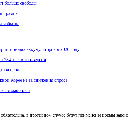
ит больше свободы
ов Трампа
за избытка
трий-ионных аккумуляторов в 2026 году
 784 л. с. в топ-версии
одная цена
ной Корее из-за снижения спроса
даж автомобилей
 обязательна, в противном случае будут применены нормы закон