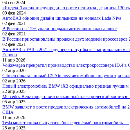
04 сен 2024
«Яндекс Такси» предупредил о росте цен из-за дефицита 130 т
09 фев 2024
АвтоВАЗ обновил дизайн шильдиков на моделях Lada Niva
02 фев 2021
В России на 15% упали продажи автомашин класса люкс
02 фев 2021
В России приостановлены продажи двух моделей кроссоверов 
02 фев 2021
АвтоВАЗ и УАЗ в 2021 году перестанут быть "национальным 
Европа
11 апр 2026
Volkswagen прекратил производство электрокроссовера ID.4 в
02 апр 2026
Citroen показал новый C5 Aircross: автомобиль получил три си
02 апр 2026
Новый электромобиль BMW iX3 официально признан лучшим 
22 апр 2025
Mercedes-Benz представил роскошный электрический минивэн V
05 апр 2025
BMW заявляет о росте продаж электрических автомобилей на 2
США
11 апр 2026
Tesla может снова выпустить более дешёвый электромобиль — 
25 апр 2025