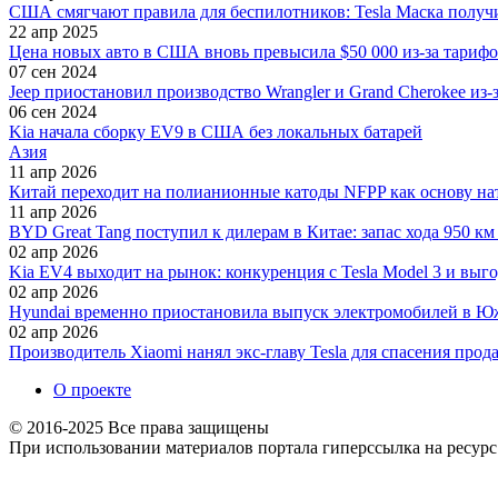
США смягчают правила для беспилотников: Tesla Маска получ
22 апр 2025
Цена новых авто в США вновь превысила $50 000 из-за тариф
07 сен 2024
Jeep приостановил производство Wrangler и Grand Cherokee из-
06 сен 2024
Kia начала сборку EV9 в США без локальных батарей
Азия
11 апр 2026
Китай переходит на полианионные катоды NFPP как основу на
11 апр 2026
BYD Great Tang поступил к дилерам в Китае: запас хода 950 км и
02 апр 2026
Kia EV4 выходит на рынок: конкуренция с Tesla Model 3 и выг
02 апр 2026
Hyundai временно приостановила выпуск электромобилей в Юж
02 апр 2026
Производитель Xiaomi нанял экс-главу Tesla для спасения про
О проекте
© 2016-2025 Все права защищены
При использовании материалов портала гиперссылка на ресурс