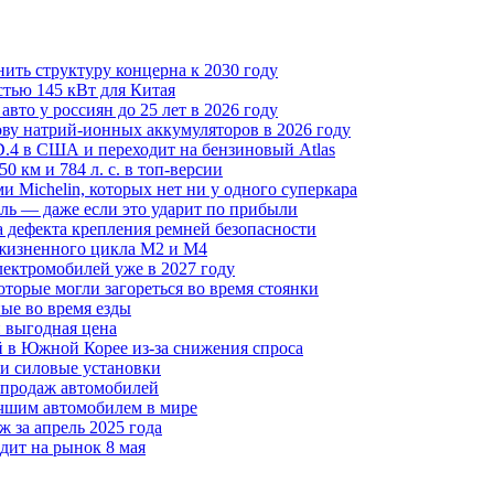
нить структуру концерна к 2030 году
стью 145 кВт для Китая
авто у россиян до 25 лет в 2026 году
ву натрий-ионных аккумуляторов в 2026 году
D.4 в США и переходит на бензиновый Atlas
0 км и 784 л. с. в топ-версии
Michelin, которых нет ни у одного суперкара
ль — даже если это ударит по прибыли
а дефекта крепления ремней безопасности
жизненного цикла M2 и M4
ектромобилей уже в 2027 году
оторые могли загореться во время стоянки
ные во время езды
и выгодная цена
 в Южной Корее из-за снижения спроса
три силовые установки
я продаж автомобилей
чшим автомобилем в мире
ж за апрель 2025 года
дит на рынок 8 мая