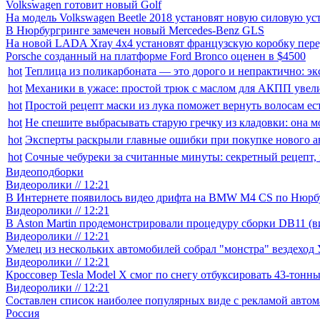
Volkswagen готовит новый Golf
На модель Volkswagen Beetle 2018 установят новую силовую ус
В Нюрбургринге замечен новый Mercedes-Benz GLS
На новой LADA Xray 4x4 установят французскую коробку пере
Porsche созданный на платформе Ford Bronco оценен в $4500
hot
Теплица из поликарбоната — это дорого и непрактично: эк
hot
Механики в ужасе: простой трюк с маслом для АКПП увели
hot
Простой рецепт маски из лука поможет вернуть волосам ес
hot
Не спешите выбрасывать старую гречку из кладовки: она м
hot
Эксперты раскрыли главные ошибки при покупке нового а
hot
Сочные чебуреки за считанные минуты: секретный рецепт,
Видеоподборки
Видеоролики // 12:21
В Интернете появилось видео дрифта на BMW M4 CS по Нюрбу
Видеоролики // 12:21
В Aston Martin продемонстрировали процедуру сборки DB11 (в
Видеоролики // 12:21
Умелец из нескольких автомобилей собрал "монстра" вездехо
Видеоролики // 12:21
Кроссовер Tesla Model X смог по снегу отбуксировать 43-тонны
Видеоролики // 12:21
Составлен список наиболее популярных виде с рекламой авто
Россия