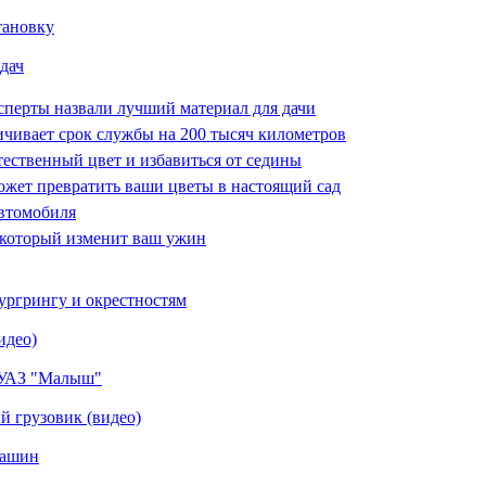
тановку
дач
сперты назвали лучший материал для дачи
чивает срок службы на 200 тысяч километров
тественный цвет и избавиться от седины
ожет превратить ваши цветы в настоящий сад
втомобиля
 который изменит ваш ужин
ргрингу и окрестностям
идео)
д УАЗ "Малыш"
й грузовик (видео)
машин