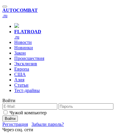
AUTO
COMBAT
.ru
FLAT
ROAD
.ru
Новости
Новинки
Закон
Происшествия
Эксклюзив
Европа
США
Азия
Статьи
Тест-драйвы
Войти
Чужой компьютер
Войти
Регистрация
Забыли пароль?
Через соц. сети