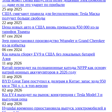
Tesla может снова выпустить более дешёвый электромобиль
— даже если это ударит по прибыли
25 апр 2025
США смягчают правила для беспилотников: Tesla Маска
получит больше свободы
22 апр 2025
Цена новых авто в США вновь превысила $50 000 из-за
тарифов Трампа
07 сен 2024
Jeep приостановил производство Wrangler и Grand Cherokee
из-за избытка
06 сен 2024
Kia начала сборку EV9 в США без локальных батарей
Азия
11 апр 2026
Китай переходит на полианионные катоды NFPP как основу
натрий-ионных аккумуляторов в 2026 году
11 апр 2026
BYD Great Tang поступил к дилерам в Китае: запас хода 950
км и 784 л. с. в топ-версии
02 апр 2026
Kia EV4 выходит на рынок: конкуренция с Tesla Model 3 и
выгодная цена
02 апр 2026
Hyundai временно приостановила выпуск электромобилей в