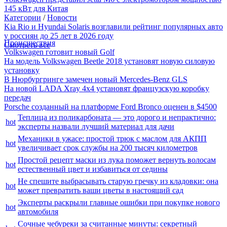
145 кВт для Китая
Категории
/
Новости
Kia Rio и Hyundai Solaris возглавили рейтинг популярных авто
у россиян до 25 лет в 2026 году
Происшествия
Смотреть все
Volkswagen готовит новый Golf
На модель Volkswagen Beetle 2018 установят новую силовую
установку
В Нюрбургринге замечен новый Mercedes-Benz GLS
На новой LADA Xray 4x4 установят французскую коробку
передач
Porsche созданный на платформе Ford Bronco оценен в $4500
Теплица из поликарбоната — это дорого и непрактично:
hot
эксперты назвали лучший материал для дачи
Механики в ужасе: простой трюк с маслом для АКПП
hot
увеличивает срок службы на 200 тысяч километров
Простой рецепт маски из лука поможет вернуть волосам
hot
естественный цвет и избавиться от седины
Не спешите выбрасывать старую гречку из кладовки: она
hot
может превратить ваши цветы в настоящий сад
Эксперты раскрыли главные ошибки при покупке нового
hot
автомобиля
Сочные чебуреки за считанные минуты: секретный