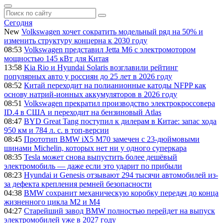
Сегодня
New
Volkswagen хочет сократить модельный ряд на 50% и
изменить структуру концерна к 2030 году
08:53
Volkswagen представил Jetta M6 с электромотором
мощностью 145 кВт для Китая
13:58
Kia Rio и Hyundai Solaris возглавили рейтинг
популярных авто у россиян до 25 лет в 2026 году
08:52
Китай переходит на полианионные катоды NFPP как
основу натрий-ионных аккумуляторов в 2026 году
08:51
Volkswagen прекратил производство электрокроссовера
ID.4 в США и переходит на бензиновый Atlas
08:47
BYD Great Tang поступил к дилерам в Китае: запас хода
950 км и 784 л. с. в топ-версии
08:45
Прототип BMW iX5 M70 замечен с 23-дюймовыми
шинами Michelin, которых нет ни у одного суперкара
08:35
Tesla может снова выпустить более дешёвый
электромобиль — даже если это ударит по прибыли
08:23
Hyundai и Genesis отзывают 294 тысячи автомобилей из-
за дефекта крепления ремней безопасности
04:38
BMW сохранит механическую коробку передач до конца
жизненного цикла M2 и M4
04:27
Старейший завод BMW полностью перейдет на выпуск
электромобилей уже в 2027 году