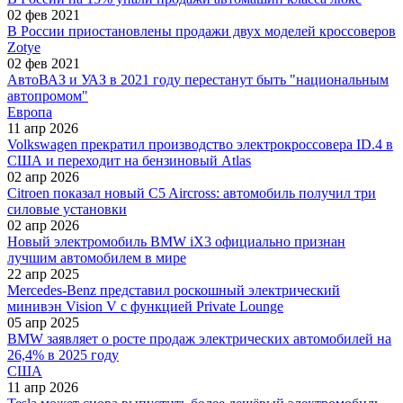
02 фев 2021
В России приостановлены продажи двух моделей кроссоверов
Zotye
02 фев 2021
АвтоВАЗ и УАЗ в 2021 году перестанут быть "национальным
автопромом"
Европа
11 апр 2026
Volkswagen прекратил производство электрокроссовера ID.4 в
США и переходит на бензиновый Atlas
02 апр 2026
Citroen показал новый C5 Aircross: автомобиль получил три
силовые установки
02 апр 2026
Новый электромобиль BMW iX3 официально признан
лучшим автомобилем в мире
22 апр 2025
Mercedes-Benz представил роскошный электрический
минивэн Vision V с функцией Private Lounge
05 апр 2025
BMW заявляет о росте продаж электрических автомобилей на
26,4% в 2025 году
США
11 апр 2026