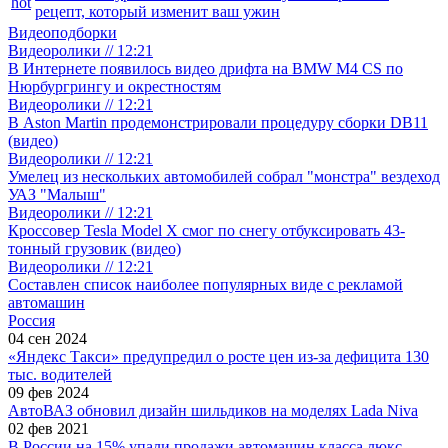
hot
рецепт, который изменит ваш ужин
Видеоподборки
Видеоролики // 12:21
В Интернете появилось видео дрифта на BMW M4 CS по
Нюрбургрингу и окрестностям
Видеоролики // 12:21
В Aston Martin продемонстрировали процедуру сборки DB11
(видео)
Видеоролики // 12:21
Умелец из нескольких автомобилей собрал "монстра" вездеход
УАЗ "Малыш"
Видеоролики // 12:21
Кроссовер Tesla Model X смог по снегу отбуксировать 43-
тонный грузовик (видео)
Видеоролики // 12:21
Составлен список наиболее популярных виде с рекламой
автомашин
Россия
04 сен 2024
«Яндекс Такси» предупредил о росте цен из-за дефицита 130
тыс. водителей
09 фев 2024
АвтоВАЗ обновил дизайн шильдиков на моделях Lada Niva
02 фев 2021
В России на 15% упали продажи автомашин класса люкс