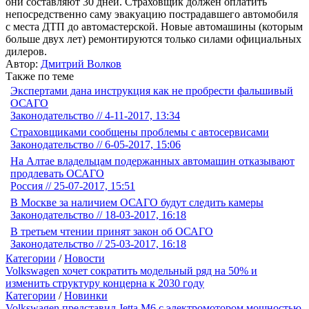
они составляют 30 дней. Страховщик должен оплатить
непосредственно саму эвакуацию пострадавшего автомобиля
с места ДТП до автомастерской. Новые автомашины (которым
больше двух лет) ремонтируются только силами официальных
дилеров.
Автор:
Дмитрий Волков
Также по теме
Экспертами дана инструкция как не пробрести фальшивый
ОСАГО
Законодательство // 4-11-2017, 13:34
Страховщиками сообщены проблемы с автосервисами
Законодательство // 6-05-2017, 15:06
На Алтае владельцам подержанных автомашин отказывают
продлевать ОСАГО
Россия // 25-07-2017, 15:51
В Москве за наличием ОСАГО будут следить камеры
Законодательство // 18-03-2017, 16:18
В третьем чтении принят закон об ОСАГО
Законодательство // 25-03-2017, 16:18
Категории
/
Новости
Volkswagen хочет сократить модельный ряд на 50% и
изменить структуру концерна к 2030 году
Категории
/
Новинки
Volkswagen представил Jetta M6 с электромотором мощностью